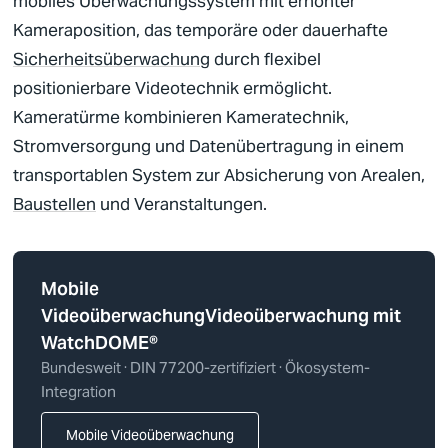
mobiles Überwachungssystem mit erhöhter
Kameraposition, das temporäre oder dauerhafte
Sicherheitsüberwachung
durch flexibel
positionierbare Videotechnik ermöglicht.
Kameratürme kombinieren Kameratechnik,
Deutsch
Stromversorgung und Datenübertragung in einem
Englisch
transportablen System zur Absicherung von Arealen,
Baustellen
und Veranstaltungen.
Mobile
Videoüberwachung
Videoüberwachung
mit
WatchDOME®
Bundesweit ·
DIN 77200
-zertifiziert · Ökosystem-
Integration
Mobile Videoüberwachung