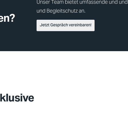
Unser Team bietet umfassende und und 
und Begleitschutz an.
en?
Jetzt Gespräch vereinbaren!
klusive