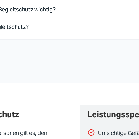
egleitschutz wichtig?
leitschutz?
chutz
Leistungssp
sonen gilt es, den
Umsichtige Gef