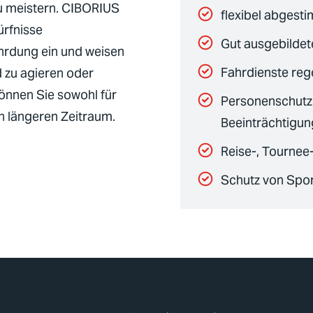
u meistern.
CIBORIUS
flexibel abges
ürfnisse
Gut ausgebildet
hrdung ein und weisen
Fahrdienste reg
 zu agieren oder
önnen Sie sowohl für
Personenschutz 
n längeren Zeitraum.
Beeinträchtigun
Reise-, Tournee
Schutz von Spor