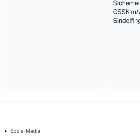
Sicherhei
GSSK m/w/
Sindelfin
Social Media