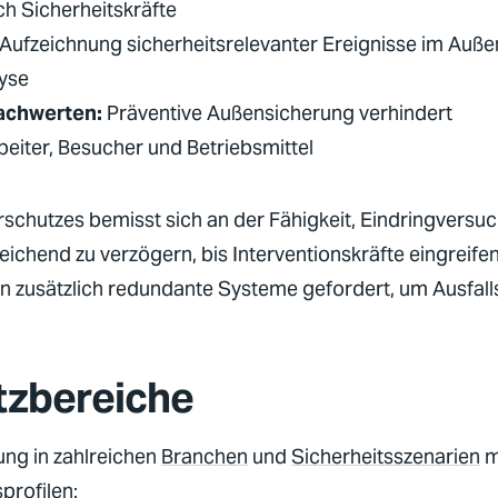
rch
Sicherheitskräfte
 Aufzeichnung
sicherheitsrelevanter
Ereignisse im Auße
lyse
achwerten:
Präventive Außensicherung verhindert
beiter, Besucher und Betriebsmittel
schutzes bemisst sich an der Fähigkeit, Eindringversuc
ichend zu verzögern, bis Interventionskräfte eingreife
n zusätzlich redundante Systeme gefordert, um Ausfall
tzbereiche
ng in zahlreichen
Branchen
und
Sicherheitsszenarien
m
profilen: