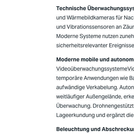
Technische Überwachungssy
und Wärmebildkameras für Nac
und Vibrationssensoren an Zäu
Moderne Systeme nutzen zunehm
sicherheitsrelevanter
Ereignisse
Moderne mobile und autonom
Videoüberwachungssysteme
Vi
temporäre Anwendungen wie
B
aufwändige Verkabelung. Aut
weitläufiger Außengelände, erk
Überwachung. Drohnengestützte
Lageerkundung und ergänzt di
Beleuchtung und Abschrecku