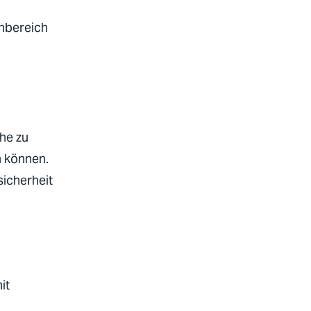
nbereich
he zu
n können.
sicherheit
it