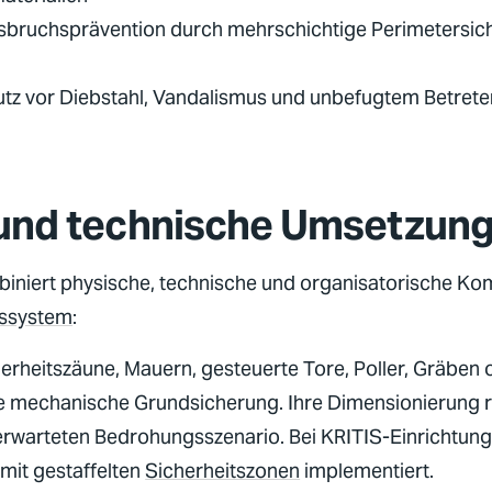
bruchsprävention durch mehrschichtige Perimetersic
z vor Diebstahl, Vandalismus und unbefugtem Betret
nd technische Umsetzun
iniert physische, technische und organisatorische K
tssystem
:
rheitszäune, Mauern, gesteuerte Tore, Poller, Gräben 
ie mechanische Grundsicherung. Ihre Dimensionierung ri
erwarteten Bedrohungsszenario. Bei
KRITIS
-Einrichtun
mit gestaffelten
Sicherheitszonen
implementiert.