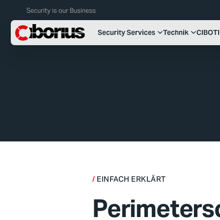
Security is our Business
Security Services
Technik
CIBOT
EINFACH ERKLÄRT
Perimeters