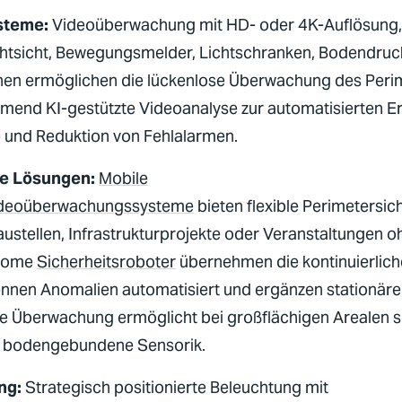
steme:
Videoüberwachung
mit HD- oder 4K-Auflösung, 
htsicht, Bewegungsmelder, Lichtschranken, Bodendru
nen ermöglichen die lückenlose Überwachung des Peri
end KI-gestützte Videoanalyse zur automatisierten 
 und Reduktion von Fehlalarmen.
e Lösungen:
Mobile
deoüberwachungssysteme
bieten flexible Perimetersic
austellen
, Infrastrukturprojekte oder Veranstaltungen o
onome
Sicherheitsroboter
übernehmen die kontinuierliche
ennen Anomalien automatisiert und ergänzen stationäre
 Überwachung ermöglicht bei großflächigen Arealen s
e bodengebundene Sensorik.
ng:
Strategisch positionierte Beleuchtung mit