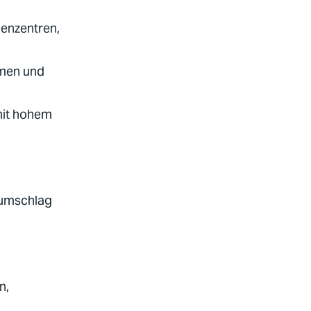
enzentren,
emen und
mit hohem
numschlag
n,