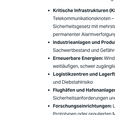
Kritische Infrastrukturen
(
K
Telekommunikationsknoten – 
Sicherheitsgesetz
mit mehrst
permanenter Alarmverfolgun
Industrieanlagen und Produ
Sachwertbestand und Gefähr
Erneuerbare Energien:
Windp
weitläufigen, schwer zugäng
Logistikzentren und Lagerf
und Diebstahlrisiko
Flughäfen und Hafenanlage
Sicherheitsanforderungen
un
Forschungseinrichtungen:
L
Prototypen oder regulierten M