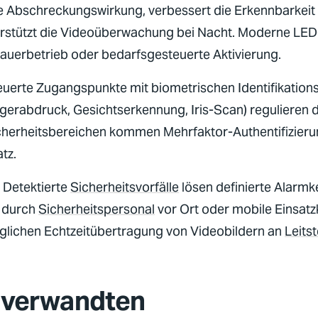
 Abschreckungswirkung, verbessert die Erkennbarkeit
stützt die
Videoüberwachung
bei Nacht. Moderne LE
Dauerbetrieb oder bedarfsgesteuerte Aktivierung.
uerte Zugangspunkte mit biometrischen Identifikation
ngerabdruck, Gesichtserkennung, Iris-Scan) regulieren 
sicherheitsbereichen kommen Mehrfaktor-Authentifizier
tz.
:
Detektierte
Sicherheitsvorfälle
lösen definierte Alarmk
n durch
Sicherheitspersonal
vor Ort oder mobile Einsatz
lichen Echtzeitübertragung von Videobildern an
Leitst
 verwandten