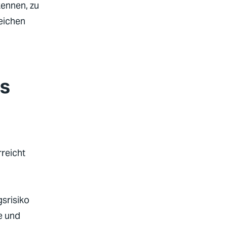
kennen, zu
eichen
es
reicht
srisiko
e und