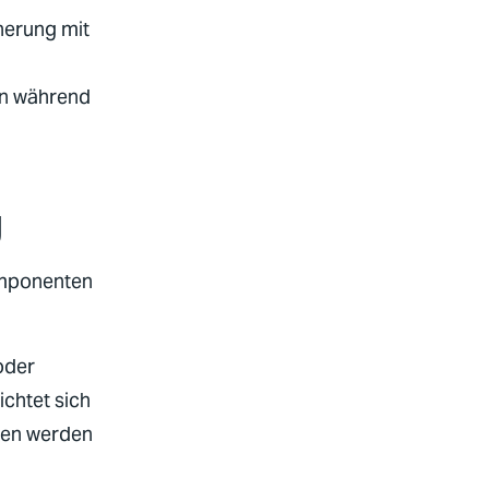
herung mit
en während
g
omponenten
oder
chtet sich
gen werden