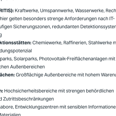
RITIS
):
Kraftwerke, Umspannwerke, Wasserwerke, Rech
hier gelten besonders strenge Anforderungen nach IT-
ufigen Sicherungszonen, redundanten Detektionssyst
g
ktionsstätten:
Chemiewerke, Raffinerien, Stahlwerke 
dungspotenzial
arks, Solarparks, Photovoltaik-Freiflächenanlagen mit
lichen Außenbereichen
lächen:
Großflächige Außenbereiche mit hohem Ware
n:
Hochsicherheitsbereiche mit strengen behördlichen
d Zutrittsbeschränkungen
abore, Entwicklungszentren mit sensiblen Informatione
aterialien