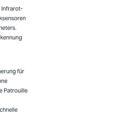
Infrarot-
cksensoren
meters.
Erkennung
herung für
hne
 Patrouille
chnelle