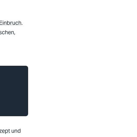
Einbruch
.
ischen,
zept
und