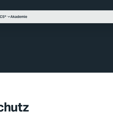
ICS®
Akademie
chutz