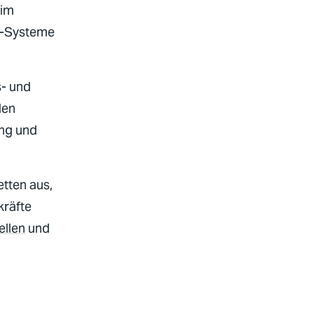
 im
D-Systeme
s- und
den
ung und
etten aus,
kräfte
ellen
und