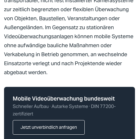
transportabler, nicht fest installierter Kamerasysteme
zur zeitlich begrenzten oder flexiblen Überwachung
von Objekten,
Baustellen
, Veranstaltungen oder
Außengeländen. Im Gegensatz zu stationären
Videoüberwachungsanlagen
können mobile Systeme
Deutsch
ohne aufwändige bauliche Maßnahmen oder
Englisch
Verkabelung in Betrieb genommen, an wechselnde
Einsatzorte verlegt und nach Projektende wieder
abgebaut werden.
Mobile
Videoüberwachung
bundesweit
Schneller Aufbau · Autarke Systeme ·
DIN 77200
-
zertifiziert
Jetzt unverbindlich anfragen