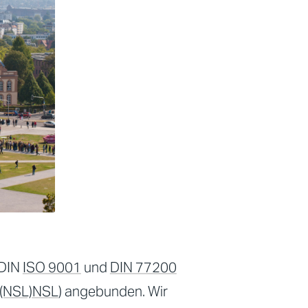
 DIN
ISO 9001
und
DIN 77200
 (NSL)
NSL
) angebunden. Wir