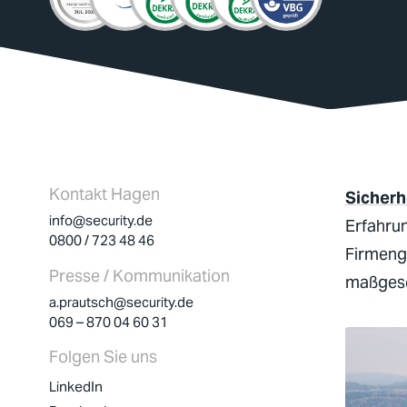
Kontakt Hagen
Sicherh
info@security.de
Erfahrun
0800 / 723 48 46
Firmeng
Presse / Kommunikation
maßgesch
a.prautsch@security.de
069 – 870 04 60 31
Folgen Sie uns
LinkedIn