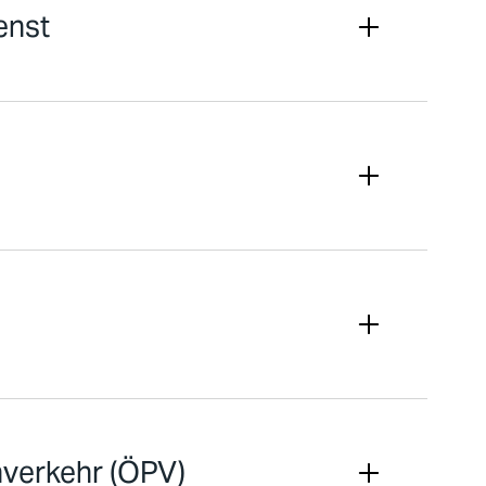
enst
nverkehr (ÖPV)