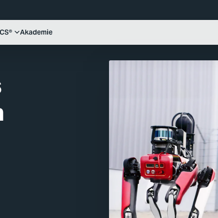
ICS®
Akademie
s
n