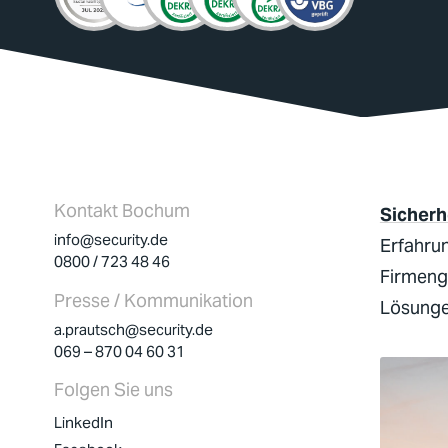
Kontakt Bochum
Sicherh
info@security.de
Erfahrun
0800 / 723 48 46
Firmeng
Presse / Kommunikation
Lösungen
a.prautsch@security.de
069 – 870 04 60 31
Folgen Sie uns
LinkedIn