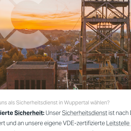
ns als Sicherheitsdienst in Wuppertal wählen?
zierte
Sicherheit
:
Unser
Sicherheitsdienst
ist nach
iert und an unsere eigene VDE-zertifizierte
Leitstelle