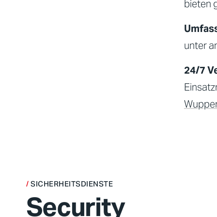
bieten 
Umfass
unter a
24/7 V
Einsatz
Wupper
SICHERHEITSDIENSTE
Security