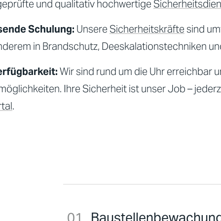
geprüfte und qualitativ hochwertige
Sicherheitsdie
ende Schulung:
Unsere
Sicherheitskräfte
sind umf
nderem in Brandschutz, Deeskalationstechniken und a
erfügbarkeit:
Wir sind rund um die Uhr erreichbar un
möglichkeiten. Ihre
Sicherheit
ist unser Job – jederz
tal
.
Baustellenbewachun