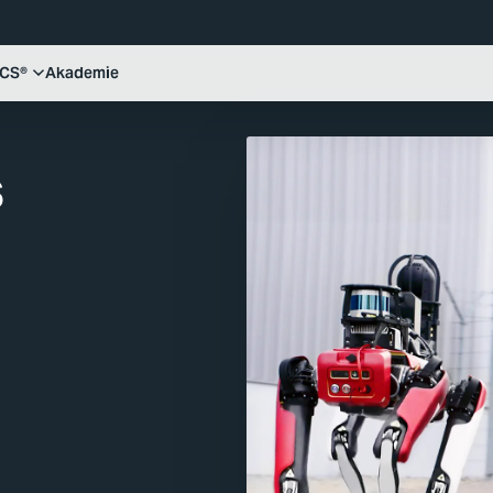
ICS®
Akademie
s